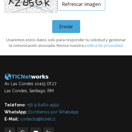
Refrescar imagen
Enviar
Usaremos estos datos solo para responder tu solicitud y gestionar
la comunicación asociada. Revisa nuestra
política de privacidad
.
Av. Las Condes 10415 Of.27
Las Condes, Santiago, RM
Teléfono:
+56 9 6460-4950
WhatsApp:
Escríbenos por WhatsApp
E-Mail:
contacto@ticnet.cl