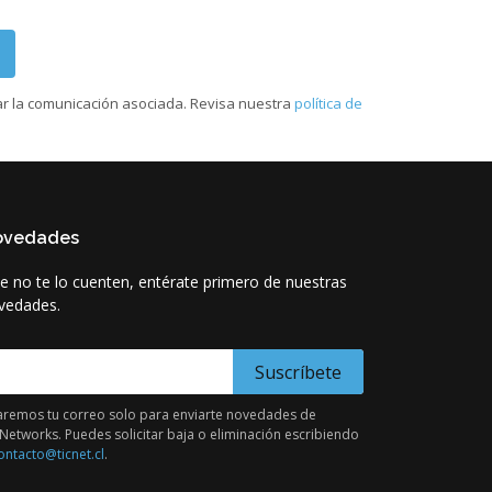
ar la comunicación asociada. Revisa nuestra
política de
ovedades
e no te lo cuenten, entérate primero de nuestras
vedades.
-Mail para novedades
remos tu correo solo para enviarte novedades de
Networks. Puedes solicitar baja o eliminación escribiendo
ontacto@ticnet.cl
.