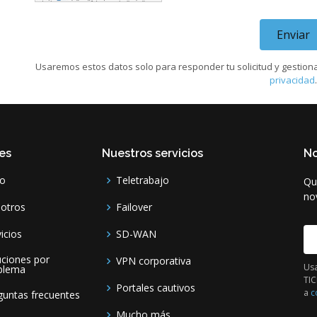
Enviar
Usaremos estos datos solo para responder tu solicitud y gestion
privacidad
.
es
Nuestros servicios
N
io
Teletrabajo
Qu
no
otros
Failover
icios
SD-WAN
E
uciones por
VPN corporativa
Usa
blema
TIC
Portales cautivos
a
c
guntas frecuentes
Mucho más