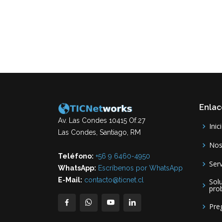
Enlac
Av. Las Condes 10415 Of.27
Inic
Las Condes, Santiago, RM
Nos
Teléfono:
+56 9 6460-4950
Serv
WhatsApp:
Escríbenos por WhatsApp
E-Mail:
contacto@ticnet.cl
Sol
pro
Pre