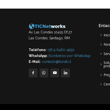
Enlac
Av. Las Condes 10415 Of.27
Inic
Las Condes, Santiago, RM
Nos
Teléfono:
+56 9 6460-4950
Serv
WhatsApp:
Escríbenos por WhatsApp
E-Mail:
contacto@ticnet.cl
Sol
pro
Pre
Cent