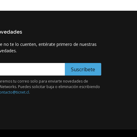
ovedades
e no te lo cuenten, entérate primero de nuestras
vedades.
-Mail para novedades
remos tu correo solo para enviarte novedades de
Networks. Puedes solicitar baja o eliminación escribiendo
ontacto@ticnet.cl
.