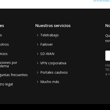
privacidad
.
es
Nuestros servicios
N
io
Teletrabajo
Qu
no
otros
Failover
icios
SD-WAN
E
uciones por
VPN corporativa
Usa
blema
TIC
Portales cautivos
a
c
guntas frecuentes
Mucho más
ro legal